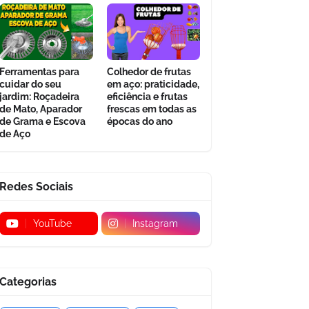
Ferramentas para
Colhedor de frutas
cuidar do seu
em aço: praticidade,
jardim: Roçadeira
eficiência e frutas
de Mato, Aparador
frescas em todas as
de Grama e Escova
épocas do ano
de Aço
Redes Sociais
YouTube
Instagram
Categorias