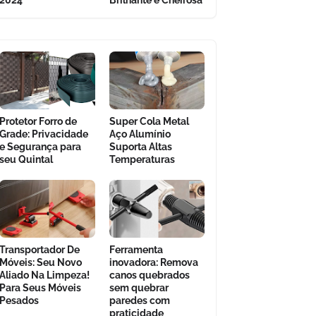
2024
Brilhante e Cheirosa
Protetor Forro de
Super Cola Metal
Grade: Privacidade
Aço Alumínio
e Segurança para
Suporta Altas
seu Quintal
Temperaturas
Transportador De
Ferramenta
Móveis: Seu Novo
inovadora: Remova
Aliado Na Limpeza!
canos quebrados
Para Seus Móveis
sem quebrar
Pesados
paredes com
praticidade