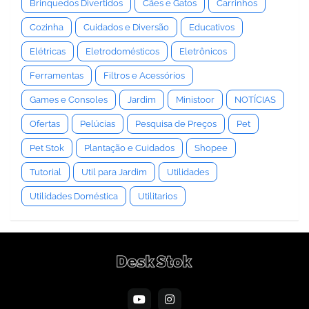
Brinquedos Divertidos
Cães e Gatos
Carrinhos
Cozinha
Cuidados e Diversão
Educativos
Elétricas
Eletrodomésticos
Eletrônicos
Ferramentas
Filtros e Acessórios
Games e Consoles
Jardim
Ministoor
NOTÍCIAS
Ofertas
Pelúcias
Pesquisa de Preços
Pet
Pet Stok
Plantação e Cuidados
Shopee
Tutorial
Util para Jardim
Utilidades
Utilidades Doméstica
Utilitarios