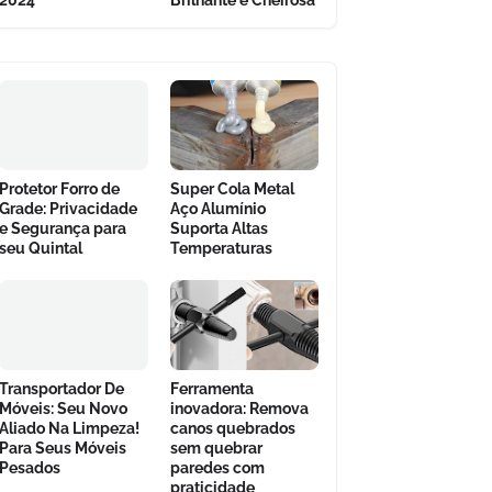
2024
Brilhante e Cheirosa
Protetor Forro de
Super Cola Metal
Grade: Privacidade
Aço Alumínio
e Segurança para
Suporta Altas
seu Quintal
Temperaturas
Transportador De
Ferramenta
Móveis: Seu Novo
inovadora: Remova
Aliado Na Limpeza!
canos quebrados
Para Seus Móveis
sem quebrar
Pesados
paredes com
praticidade