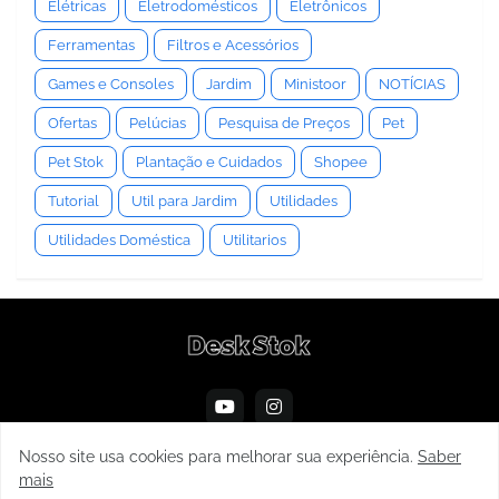
Elétricas
Eletrodomésticos
Eletrônicos
Ferramentas
Filtros e Acessórios
Games e Consoles
Jardim
Ministoor
NOTÍCIAS
Ofertas
Pelúcias
Pesquisa de Preços
Pet
Pet Stok
Plantação e Cuidados
Shopee
Tutorial
Util para Jardim
Utilidades
Utilidades Doméstica
Utilitarios
Nosso site usa cookies para melhorar sua experiência.
Saber
mais
Copyright ©
2026
Deskstok