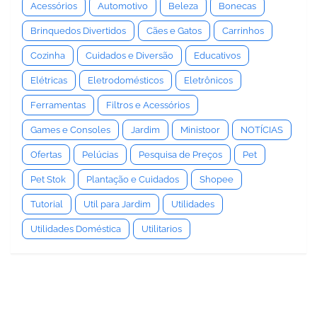
Acessórios
Automotivo
Beleza
Bonecas
Brinquedos Divertidos
Cães e Gatos
Carrinhos
Cozinha
Cuidados e Diversão
Educativos
Elétricas
Eletrodomésticos
Eletrônicos
Ferramentas
Filtros e Acessórios
Games e Consoles
Jardim
Ministoor
NOTÍCIAS
Ofertas
Pelúcias
Pesquisa de Preços
Pet
Pet Stok
Plantação e Cuidados
Shopee
Tutorial
Util para Jardim
Utilidades
Utilidades Doméstica
Utilitarios