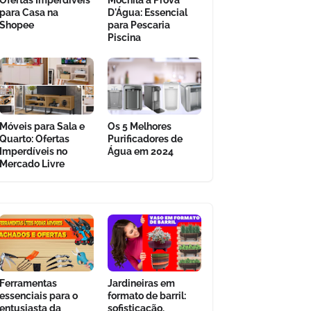
Ofertas Imperdíveis
Mochila à Prova
para Casa na
D'Água: Essencial
Shopee
para Pescaria
Piscina
Móveis para Sala e
Os 5 Melhores
Quarto: Ofertas
Purificadores de
Imperdíveis no
Água em 2024
Mercado Livre
Ferramentas
Jardineiras em
essenciais para o
formato de barril:
entusiasta da
sofisticação,