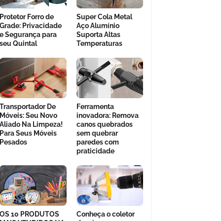
Protetor Forro de
Super Cola Metal
Grade: Privacidade
Aço Alumínio
e Segurança para
Suporta Altas
seu Quintal
Temperaturas
Transportador De
Ferramenta
Móveis: Seu Novo
inovadora: Remova
Aliado Na Limpeza!
canos quebrados
Para Seus Móveis
sem quebrar
Pesados
paredes com
praticidade
OS 10 PRODUTOS
Conheça o coletor