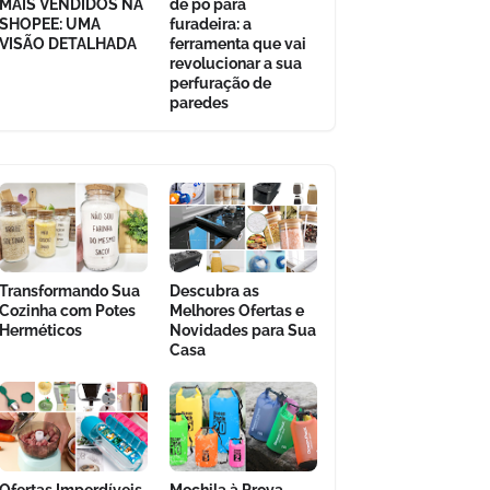
MAIS VENDIDOS NA
de pó para
SHOPEE: UMA
furadeira: a
VISÃO DETALHADA
ferramenta que vai
revolucionar a sua
perfuração de
paredes
Transformando Sua
Descubra as
Cozinha com Potes
Melhores Ofertas e
Herméticos
Novidades para Sua
Casa