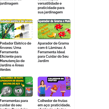
jardinagem
versatilidade e
praticidade para
sua jardinagem
Podador Elétrico de
Aparador de Grama
Árvores: Uma
com 6 Lâminas: A
Ferramenta
Ferramenta Ideal
Eficiente para
para Cuidar do Seu
Manutenção de
Jardim
Jardins e Áreas
Verdes
Ferramentas para
Colhedor de frutas
cuidar do seu
em aço: praticidade,