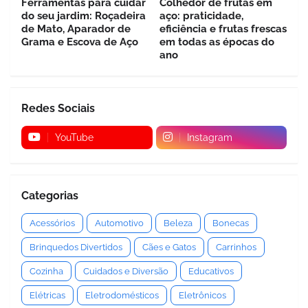
Ferramentas para cuidar
Colhedor de frutas em
do seu jardim: Roçadeira
aço: praticidade,
de Mato, Aparador de
eficiência e frutas frescas
Grama e Escova de Aço
em todas as épocas do
ano
Redes Sociais
YouTube
Instagram
Categorias
Acessórios
Automotivo
Beleza
Bonecas
Brinquedos Divertidos
Cães e Gatos
Carrinhos
Cozinha
Cuidados e Diversão
Educativos
Elétricas
Eletrodomésticos
Eletrônicos