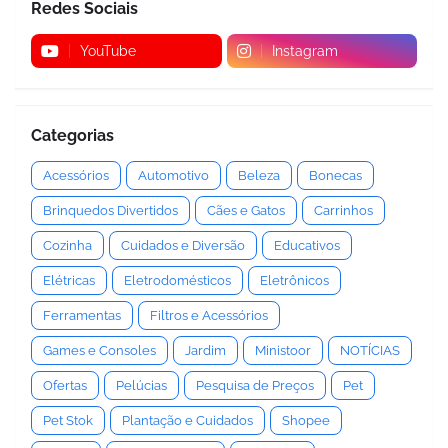
Redes Sociais
YouTube
Instagram
Categorias
Acessórios
Automotivo
Beleza
Bonecas
Brinquedos Divertidos
Cães e Gatos
Carrinhos
Cozinha
Cuidados e Diversão
Educativos
Elétricas
Eletrodomésticos
Eletrônicos
Ferramentas
Filtros e Acessórios
Games e Consoles
Jardim
Ministoor
NOTÍCIAS
Ofertas
Pelúcias
Pesquisa de Preços
Pet
Pet Stok
Plantação e Cuidados
Shopee