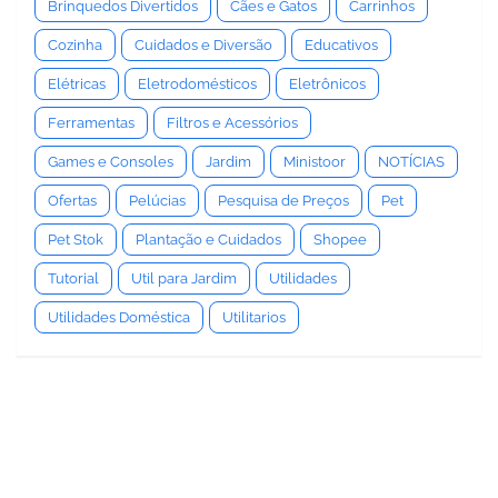
Brinquedos Divertidos
Cães e Gatos
Carrinhos
Cozinha
Cuidados e Diversão
Educativos
Elétricas
Eletrodomésticos
Eletrônicos
Ferramentas
Filtros e Acessórios
Games e Consoles
Jardim
Ministoor
NOTÍCIAS
Ofertas
Pelúcias
Pesquisa de Preços
Pet
Pet Stok
Plantação e Cuidados
Shopee
Tutorial
Util para Jardim
Utilidades
Utilidades Doméstica
Utilitarios