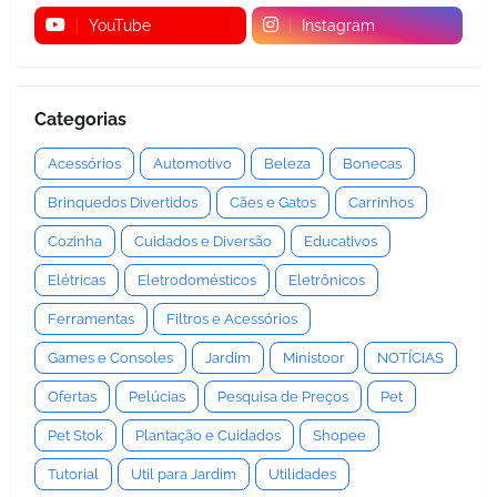
YouTube
Instagram
Categorias
Acessórios
Automotivo
Beleza
Bonecas
Brinquedos Divertidos
Cães e Gatos
Carrinhos
Cozinha
Cuidados e Diversão
Educativos
Elétricas
Eletrodomésticos
Eletrônicos
Ferramentas
Filtros e Acessórios
Games e Consoles
Jardim
Ministoor
NOTÍCIAS
Ofertas
Pelúcias
Pesquisa de Preços
Pet
Pet Stok
Plantação e Cuidados
Shopee
Tutorial
Util para Jardim
Utilidades