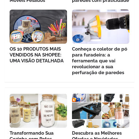
Móveis Pesados
paredes com praticidade
OS 10 PRODUTOS MAIS
Conheça o coletor de pó
VENDIDOS NA SHOPEE:
para furadeira: a
UMA VISÃO DETALHADA
ferramenta que vai
revolucionar a sua
perfuração de paredes
Transformando Sua
Descubra as Melhores
Cozinha com Potes
Ofertas e Novidades