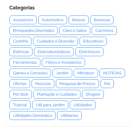
Categorias
Acessórios
Automotivo
Beleza
Bonecas
Brinquedos Divertidos
Cães e Gatos
Carrinhos
Cozinha
Cuidados e Diversão
Educativos
Elétricas
Eletrodomésticos
Eletrônicos
Ferramentas
Filtros e Acessórios
Games e Consoles
Jardim
Ministoor
NOTÍCIAS
Ofertas
Pelúcias
Pesquisa de Preços
Pet
Pet Stok
Plantação e Cuidados
Shopee
Tutorial
Util para Jardim
Utilidades
Utilidades Doméstica
Utilitarios